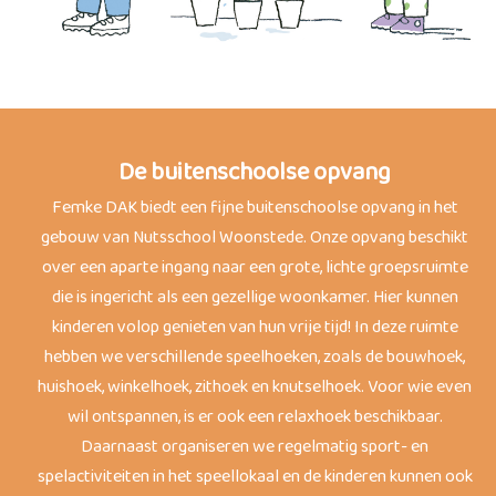
De buitenschoolse opvang
Femke DAK biedt een fijne buitenschoolse opvang in het
gebouw van Nutsschool Woonstede. Onze opvang beschikt
over een aparte ingang naar een grote, lichte groepsruimte
die is ingericht als een gezellige woonkamer. Hier kunnen
kinderen volop genieten van hun vrije tijd! In deze ruimte
hebben we verschillende speelhoeken, zoals de bouwhoek,
huishoek, winkelhoek, zithoek en knutselhoek. Voor wie even
wil ontspannen, is er ook een relaxhoek beschikbaar.
Daarnaast organiseren we regelmatig sport- en
spelactiviteiten in het speellokaal en de kinderen kunnen ook