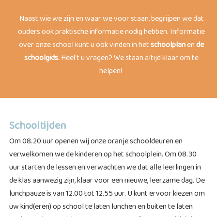
Naast wie we zijn en waar we voor staan, begrijpen we dat
ouders ook praktische informatie nodig hebben. Informatie
over onze school kunt u ook vinden in het
schoolplan
en
de
schoolgids
.
Heeft u vragen? We staan altijd klaar om te
helpen!
Schooltijden
Om 08.20 uur openen wij onze oranje schooldeuren en
verwelkomen we de kinderen op het schoolplein. Om 08.30
uur starten de lessen en verwachten we dat alle leerlingen in
de klas aanwezig zijn, klaar voor een nieuwe, leerzame dag. De
lunchpauze is van 12.00 tot 12.55 uur. U kunt ervoor kiezen om
uw kind(eren) op school te laten lunchen en buiten te laten