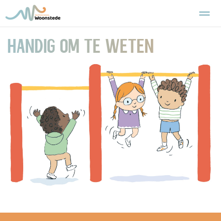
Trots thuiskomen
De school
Praktische informatie
Aanmel
HANDIG OM TE WETEN